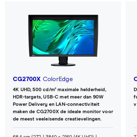
CG2700X
ColorEdge
4K UHD, 500 cd/m² maximale helderheid,
D
HDR-targets, USB-C met meer dan 90W
f
Power Delivery en LAN-connectiviteit
v
maken de CG2700X de ideale monitor voor
de meest veeleisende creatievelingen.
68,4 cm (27")
3840 x 2160 (4K UHD)
7