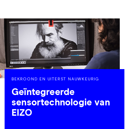
BEKROOND EN UITERST NAUWKEURIG
Geïntegreerde
sensortechnologie van
EIZO