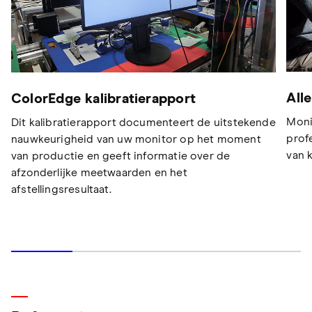
All
ColorEdge kalibratierapport
Moni
Dit kalibratierapport documenteert de uitstekende
prof
nauwkeurigheid van uw monitor op het moment
van 
van productie en geeft informatie over de
afzonderlijke meetwaarden en het
afstellingsresultaat.