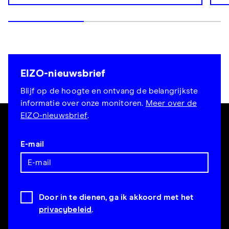
EIZO-nieuwsbrief
Blijf op de hoogte en ontvang de belangrijkste
informatie over onze monitoren.
Meer over de
EIZO-nieuwsbrief
.
E-mail
Door in te dienen, ga ik akkoord met het
privacybeleid
.