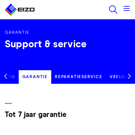
GARANTIE
Support & service
UNING
GARANTIE
REPARATIESERVICE
VEELGEST
Tot 7 jaar garantie