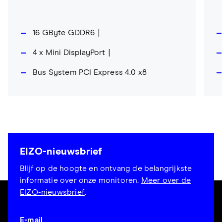
16 GByte GDDR6
4 x Mini DisplayPort
Bus System PCI Express 4.0 x8
EIZO-nieuwsbrief
Blijf op de hoogte en ontvang de belangrijkste
informatie over onze monitoren.
Meer over de
EIZO-nieuwsbrief
.
E-mail