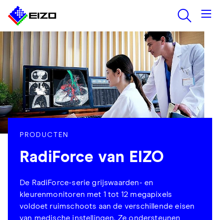
PRODUCTEN
RadiForce van EIZO
De RadiForce-serie grijswaarden- en
kleurenmonitoren met 1 tot 12 megapixels
voldoet ruimschoots aan de verschillende eisen
van medische instellingen. Ze ondersteunen