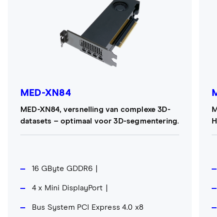
MED-XN84
MED-XN84, versnelling van complexe 3D-
M
datasets – optimaal voor 3D-segmentering.
H
16 GByte GDDR6
4 x Mini DisplayPort
Bus System PCI Express 4.0 x8