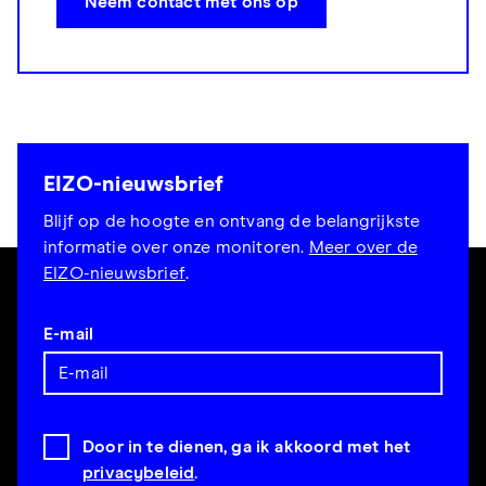
Neem contact met ons op
EIZO-nieuwsbrief
Blijf op de hoogte en ontvang de belangrijkste
informatie over onze monitoren.
Meer over de
EIZO-nieuwsbrief
.
E-mail
Door in te dienen, ga ik akkoord met het
privacybeleid
.