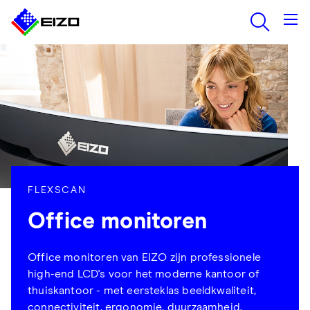
FLEXSCAN
Office monitoren
Office monitoren van EIZO zijn professionele
high-end LCD's voor het moderne kantoor of
thuiskantoor - met eersteklas beeldkwaliteit,
connectiviteit, ergonomie, duurzaamheid,