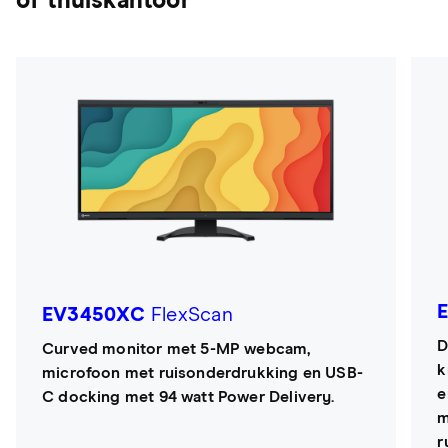
of thuiskantoor
EV3450XC
FlexScan
D
Curved monitor met 5-MP webcam,
k
microfoon met ruisonderdrukking en USB-
e
C docking met 94 watt Power Delivery.
m
r