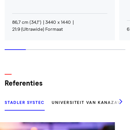
86,7 cm (34,1")
3440 x 1440
21:9 (Ultrawide) Formaat
6
Referenties
STADLER SYSTEC
UNIVERSITEIT VAN KANAZAWA