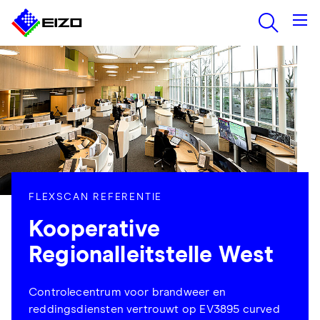
FLEXSCAN REFERENTIE
Kooperative
Regionalleitstelle West
Controlecentrum voor brandweer en
reddingsdiensten vertrouwt op EV3895 curved