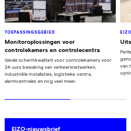
TOEPASSINGSGEBIED
EIZ
Monitoroplossingen voor
Uit
controlekamers en controlecentra
Perfe
geno
Ideale schermkwaliteit voor controlekamers voor
van 
24-uurs bewaking van verkeersnetwerken,
opti
industriële installaties, logistieke centra,
alarmcentrales en nog veel meer.
EIZO-nieuwsbrief