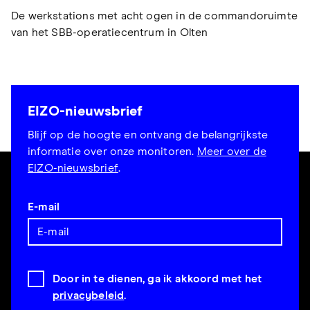
De werkstations met acht ogen in de commandoruimte
van het SBB-operatiecentrum in Olten
EIZO-nieuwsbrief
Blijf op de hoogte en ontvang de belangrijkste
informatie over onze monitoren.
Meer over de
EIZO-nieuwsbrief
.
E-mail
Door in te dienen, ga ik akkoord met het
privacybeleid
.