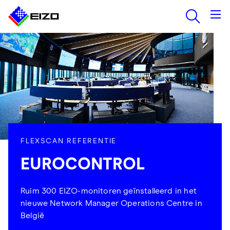
FLEXSCAN REFERENTIE
EUROCONTROL
Ruim 300 EIZO-monitoren geïnstalleerd in het
nieuwe Network Manager Operations Centre in
België