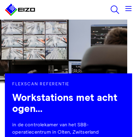
FLEXSCAN REFERENTIE
Workstations met acht
ogen…
in de controlekamer van het SBB-
operatiecentrum in Olten, Zwitserland