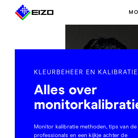
MO
KLEURBEHEER EN KALIBRATIE
Alles over
monitorkalibrati
Monitor kalibratie methoden, tips van de
professionals en een kijkje achter de