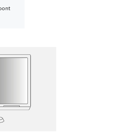
f
toont