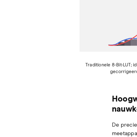
Traditionele 8-Bit-LUT;
gecorrigeer
Hoogw
nauwke
De precie
meetappar