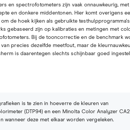
ers en spectrofotometers zijn vaak onnauwkeurig, me
iepte en donkere middentonen. Hier komt overigens ee
om de hoek kijken als gebruikte testhulpprogramma's
s gebaseerd zijn op kalibraties en metingen met col
ofotometers. Bij de tooncorrectie en de benchmark w
 van precies dezelfde meetfout, maar de kleurnauwke
cherm is daarentegen slechts schijnbaar goed ingestel
grafieken is te zien in hoeverre de kleuren van
lorimeter (DTP94) en een Minolta Color Analyzer CA2
en wanneer deze met elkaar worden vergeleken.