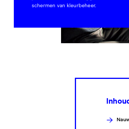
schermen van kleurbeheer.
Inhou
Nauw