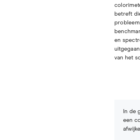
colorimet
betreft d
probleem 
benchmark
en spectr
uitgegaan
van het s
In de 
een co
afwijk