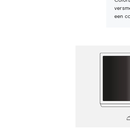
Color
versme
een co