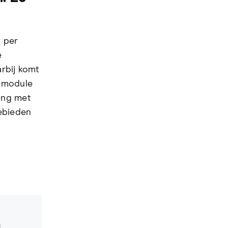
l per
e
rbij komt
e module
ing met
gebieden