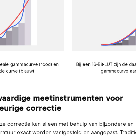
 ideale gammacurve (rood) en
Bij een 16-Bit-LUT zijn de d
de curve (blauw)
gammacurve aan 
aardige meetinstrumenten voor
urige correctie
ze correctie kan alleen met behulp van bijzondere en
atuur exact worden vastgesteld en aangepast. Tradit