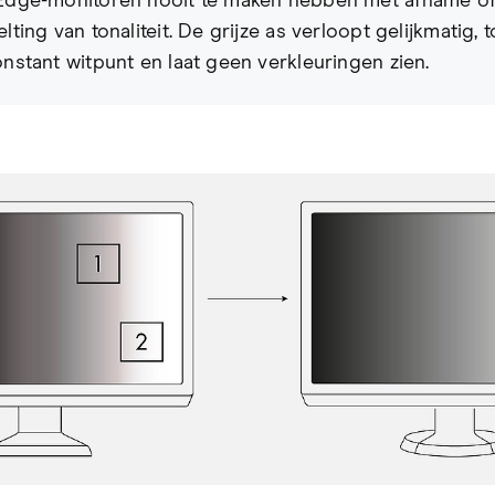
Edge-monitoren nooit te maken hebben met afname o
lting van tonaliteit. De grijze as verloopt gelijkmatig, 
nstant witpunt en laat geen verkleuringen zien.