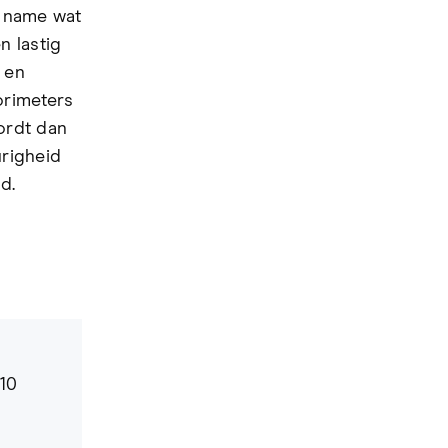
t name wat
n lastig
 en
orimeters
ordt dan
urigheid
d.
10