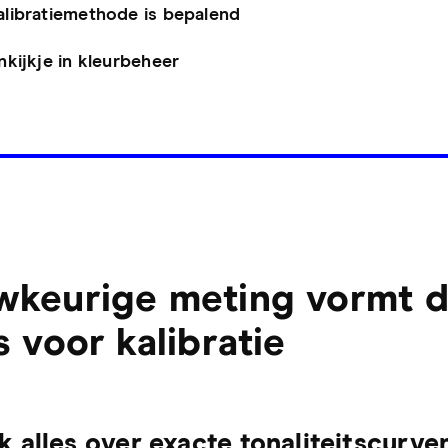
alibratiemethode is bepalend
nkijkje in kleurbeheer
keurige meting vormt 
s voor kalibratie
 alles over exacte tonaliteitscurve