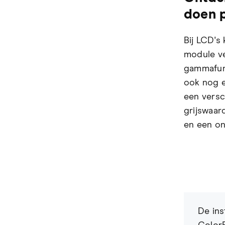
doen p
Bij LCD's 
module ve
gammafunc
ook nog e
een versc
grijswaar
en een on
De ins