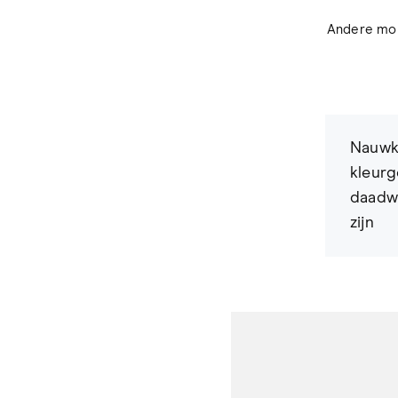
Andere moni
Nauwke
kleurg
daadwe
zijn