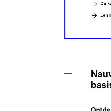
De k
Een i
Nauw
basi
Ontdek