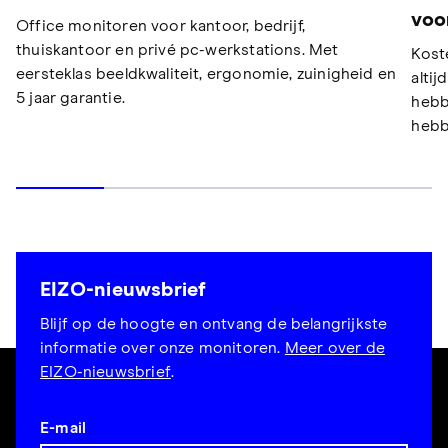
voo
Office monitoren voor kantoor, bedrijf,
thuiskantoor en privé pc-werkstations. Met
Kost
eersteklas beeldkwaliteit, ergonomie, zuinigheid en
alti
5 jaar garantie.
hebb
hebb
EIZO-nieuwsbrief
Blijf op de hoogte en ontvang de belangrijkste
informatie over onze monitoren.
Meer over de
EIZO-nieuwsbrief
.
E-mail