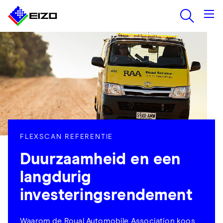
FLEXSCAN REFERENTIE
Duurzaamheid en een
langdurig
investeringsrendement
Waarom de Royal Automobile Association koos