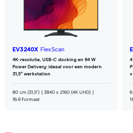
EV3240X
FlexScan
4K-resolutie, USB-C docking en 94 W
4
Power Delivery: ideaal voor een modern
P
31,5" werkstation
v
80 cm (31,5")
3840 x 2160 (4K UHD)
6
16:9 Formaat
1