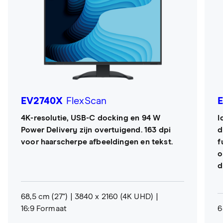
EV2740X
FlexScan
4K-resolutie, USB-C docking en 94 W
I
Power Delivery zijn overtuigend. 163 dpi
d
voor haarscherpe afbeeldingen en tekst.
f
o
d
68,5 cm (27")
3840 x 2160 (4K UHD)
16:9 Formaat
6