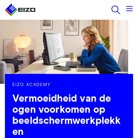
EIZO ACADEMY
Vermoeidheid van de
ogen voorkomen op
beeldschermwerkplekk
en