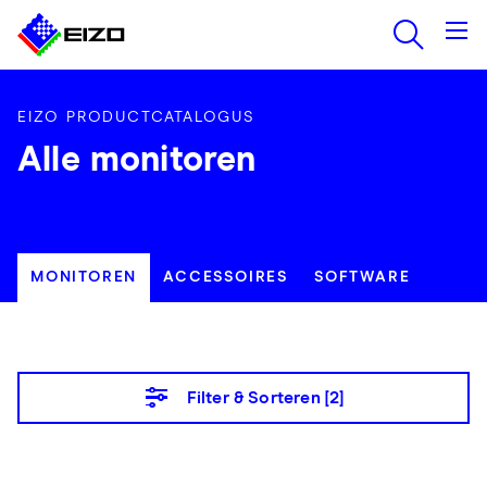
EIZO PRODUCTCATALOGUS
Alle monitoren
MONITOREN
ACCESSOIRES
SOFTWARE
Filter & Sorteren [
2
]