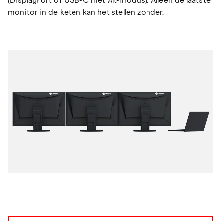
(DisplayPort of USB-C met Alt-modus). Alleen de laatste
monitor in de keten kan het stellen zonder.