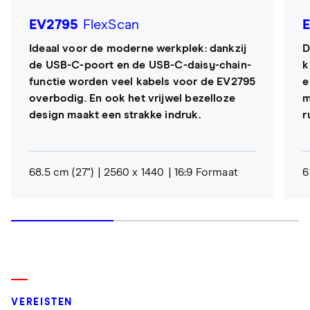
EV2795
FlexScan
Ideaal voor de moderne werkplek: dankzij
D
de USB-C-poort en de USB-C-daisy-chain-
k
functie worden veel kabels voor de EV2795
e
overbodig. En ook het vrijwel bezelloze
m
design maakt een strakke indruk.
r
68.5 cm (27")
2560 x 1440
16:9 Formaat
6
VEREISTEN