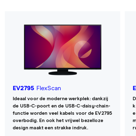
EV2795
FlexScan
Ideaal voor de moderne werkplek: dankzij
D
de USB-C-poort en de USB-C-daisy-chain-
k
functie worden veel kabels voor de EV2795
e
overbodig. En ook het vrijwel bezelloze
m
design maakt een strakke indruk.
r