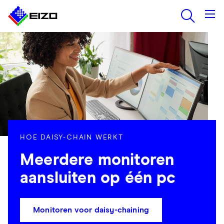
HOE DAISY-CHAIN WERKT
Meerdere monitoren
aansluiten op één pc
Monitoren voor daisy-chaining