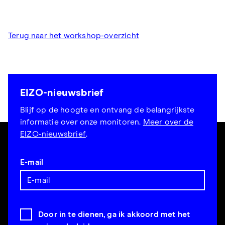
Terug naar het workshop-overzicht
EIZO-nieuwsbrief
Blijf op de hoogte en ontvang de belangrijkste
informatie over onze monitoren.
Meer over de
EIZO-nieuwsbrief
.
E-mail
Door in te dienen, ga ik akkoord met het