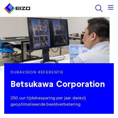
DURAVISION REFERENTIE
Betsukawa Corporation
250 uur tijdsbesparing per jaar dankzij
geoptimaliseerde beeldverbetering