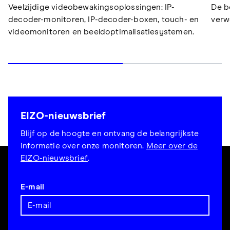
De b
Veelzijdige videobewakingsoplossingen: IP-
verw
decoder-monitoren, IP-decoder-boxen, touch- en
videomonitoren en beeldoptimalisatiesystemen.
EIZO-nieuwsbrief
Blijf op de hoogte en ontvang de belangrijkste
informatie over onze monitoren.
Meer over de
EIZO-nieuwsbrief
.
E-mail