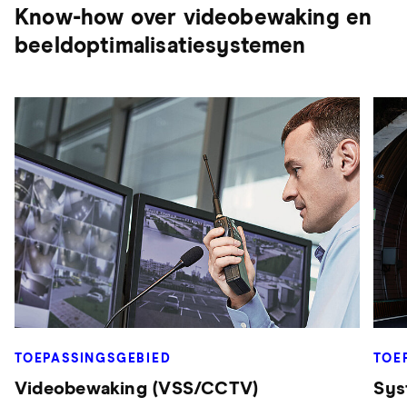
Know-how over videobewaking en
beeldoptimalisatiesystemen
TOE
TOEPASSINGSGEBIED
Sys
Videobewaking (VSS/CCTV)