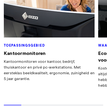
TOEPASSINGSGEBIED
WAA
Kantoormonitoren
Eco
voo
Kantoormonitoren voor kantoor, bedrijf,
thuiskantoor en privé pc-werkstations. Met
Kost
eersteklas beeldkwaliteit, ergonomie, zuinigheid en
alti
5 jaar garantie.
hebb
hebb