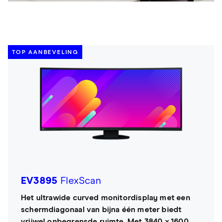
TOP AANBEVELING
EV3895
FlexScan
Het ultrawide curved monitordisplay met een
schermdiagonaal van bijna één meter biedt
vrijwel onbegrensde ruimte. Met 3840 x 1600