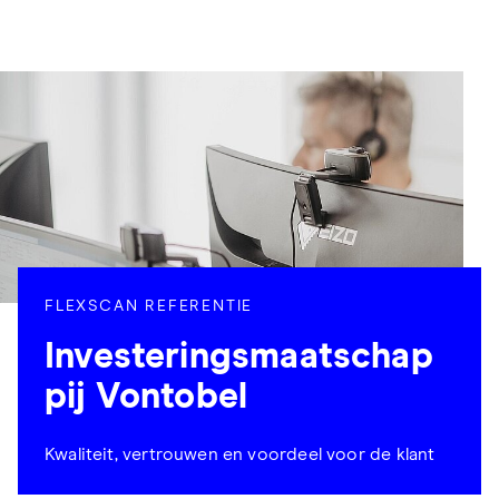
FLEXSCAN REFERENTIE
Investeringsmaatschap
pij Vontobel
Kwaliteit, vertrouwen en voordeel voor de klant