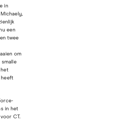
e in
 Michaely,
enlijk
 nu een
sen twee
raaien om
t smalle
 het
 heeft
Force-
s in het
voor CT.