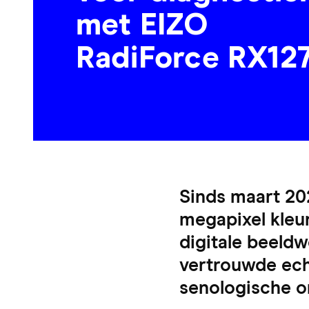
met EIZO
RadiForce RX12
Sinds maart 20
megapixel kleu
digitale beeld
vertrouwde ech
senologische o