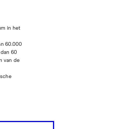
um in het
an 60.000
 dan 60
m van de
ische