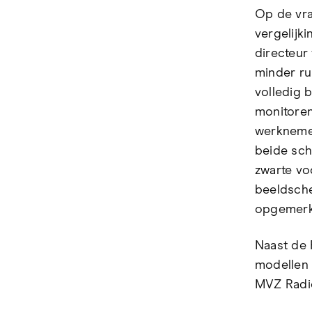
Op de vra
vergelijk
directeur
minder ru
volledig 
monitoren
werknemer
beide schi
zwarte vo
beeldsche
opgemerk
Naast de 
modellen 
MVZ Radi