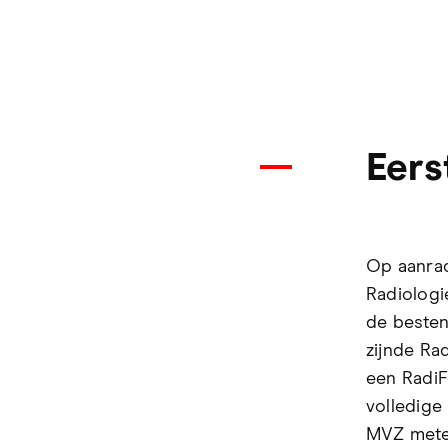
Eers
Op aanrad
Radiologi
de besten
zijnde Ra
een RadiF
volledige
MVZ metee