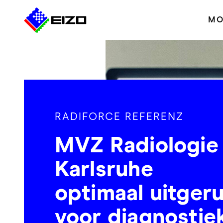
MO
RADIFORCE REFERENZ
MVZ Radiologie
Karlsruhe
optimaal uitger
voor diagnostie