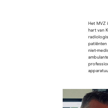
Het MVZ i
hart van 
radiologi
patiënten
niet-medi
ambulante
professio
apparatuu