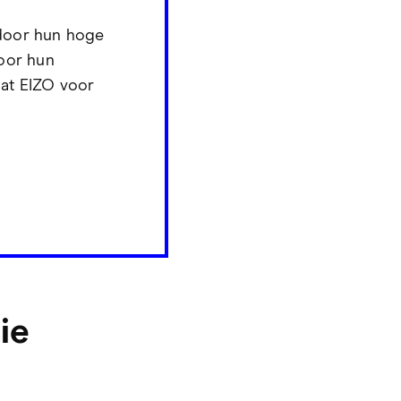
door hun hoge
door hun
aat EIZO voor
ie