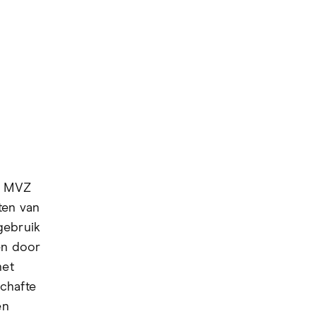
t MVZ
ten van
gebruik
en door
het
chafte
en