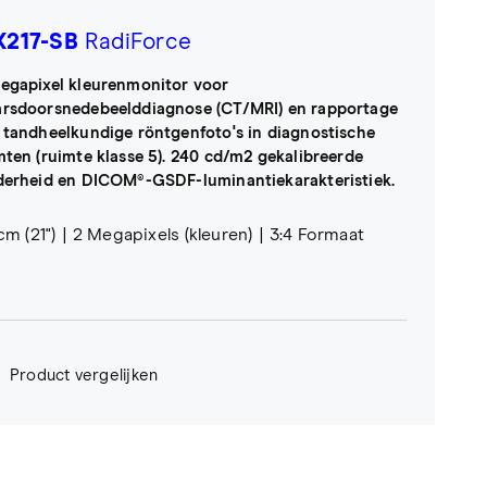
217-SB
RadiForce
egapixel kleurenmonitor voor
rsdoorsnedebeelddiagnose (CT/MRI) en rapportage
 tandheelkundige röntgenfoto's in diagnostische
mten (ruimte klasse 5). 240 cd/m2 gekalibreerde
derheid en DICOM®-GSDF-luminantiekarakteristiek.
cm (21")
2 Megapixels (kleuren)
3:4 Formaat
Product vergelijken