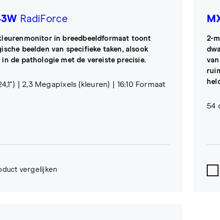
43W
RadiForce
MX
kleurenmonitor in breedbeeldformaat toont
2-m
gische beelden van specifieke taken, alsook
dwa
 in de pathologie met de vereiste precisie.
van
rui
hel
4,1")
2,3 Megapixels (kleuren)
16:10 Formaat
54 
oduct vergelijken