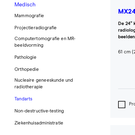
Medisch
MX2
Mammografie
De 24" 
Projectieradiografie
radiolo
beelden
Computertomografie en MR-
beeldvorming
61 cm (2
Pathologie
Orthopedie
Nucleaire geneeskunde und
radiotherapie
Tandarts
Pr
Non-destructive-testing
Ziekenhuisadministratie