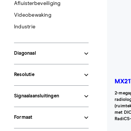
Afluisterbeveiliging
Videobewaking
Industrie
Diagonaal
Resolutie
MX21
2-megap
Signaalaansluitingen
radiolo
(ruimte
met DIC
Formaat
RadiCS-