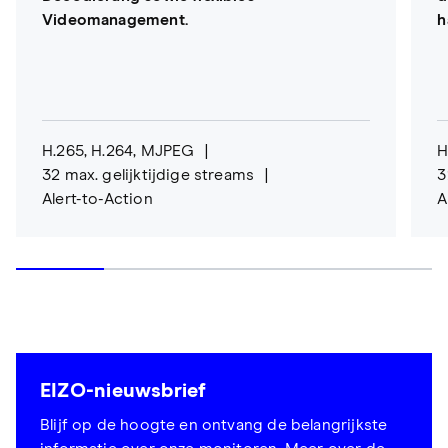
Videomanagement.
h
H.265, H.264, MJPEG
H
32 max. gelijktijdige streams
3
Alert-to-Action
A
EIZO-nieuwsbrief
Blijf op de hoogte en ontvang de belangrijkste