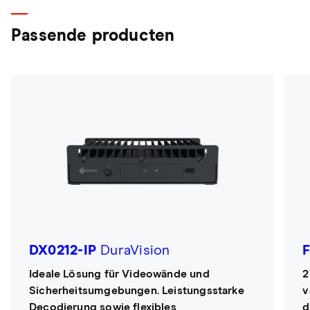
Passende producten
DX0212-IP
DuraVision
Ideale Lösung für Videowände und
2
Sicherheitsumgebungen. Leistungsstarke
v
Decodierung sowie flexibles
d